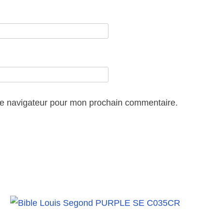
5
3
le navigateur pour mon prochain commentaire.