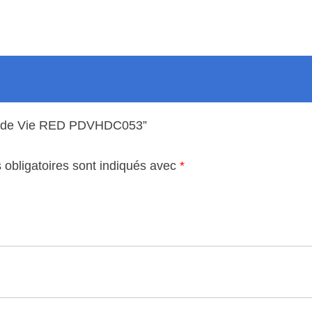
e
V
i
e
R
E
role de Vie RED PDVHDC053”
D
P
obligatoires sont indiqués avec
*
D
V
H
D
C
0