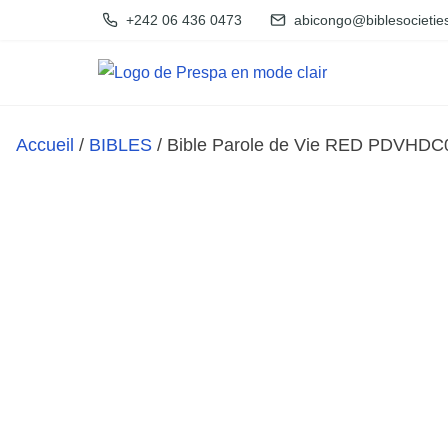
A
+242 06 436 0473
abicongo@biblesocietie
l
l
e
r
Accueil
/
BIBLES
/ Bible Parole de Vie RED PDVHDC
a
u
c
o
n
t
e
n
u