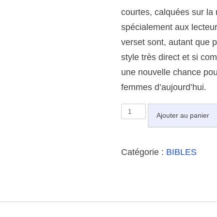
courtes, calquées sur la 
spécialement aux lecteu
verset sont, autant que 
style très direct et si c
une nouvelle chance pou
femmes d’aujourd’hui.
q
Ajouter au panier
u
a
Catégorie :
BIBLES
n
t
i
t
é