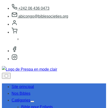
Aller
+242 06 436 0473
au
abicongo@biblesocieties.org
contenu
Site principal
Nos Bibles
Catégories
Afficher
Bible pour Enfants
le