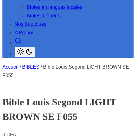
sous-
Bibles en langues locales
menu
Bibles d’études
Nos Boutiques
A Propos
Accueil
/
BIBLES
/ Bible Louis Segond LIGHT BROWN SE
F055
Bible Louis Segond LIGHT
BROWN SE F055
0
CFA