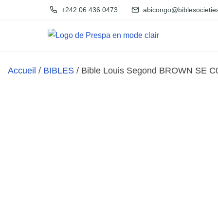
A
+242 06 436 0473
abicongo@biblesocietie
l
l
e
r
Accueil
/
BIBLES
/ Bible Louis Segond BROWN SE 
a
u
c
o
n
t
e
n
u