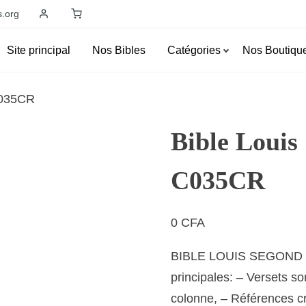
s.org
Site principal
Nos Bibles
Catégories
Nos Boutiqu
C035CR
Bible Loui
C035CR
0
CFA
BIBLE LOUIS SEGOND SER
principales: – Versets 
colonne, – Références c