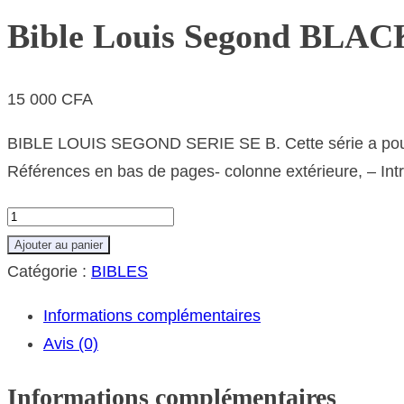
Bible Louis Segond BLAC
15 000
CFA
BIBLE LOUIS SEGOND SERIE SE B. Cette série a pour car
Références en bas de pages- colonne extérieure, – Intro
quantité
de
Ajouter au panier
Bible
Catégorie :
BIBLES
Louis
Informations complémentaires
Segond
Avis (0)
BLACK
SE
Informations complémentaires