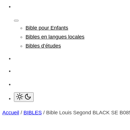
Afficher
le
Bible pour Enfants
sous-
menu
Bibles en langues locales
Bibles d’études
Accueil
/
BIBLES
/ Bible Louis Segond BLACK SE B08