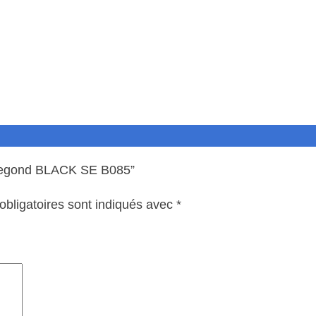
is Segond BLACK SE B085”
bligatoires sont indiqués avec
*