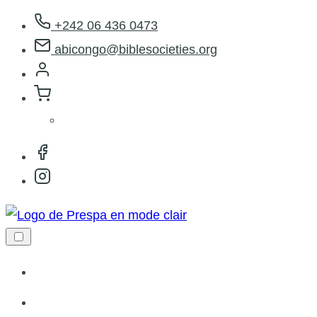
Aller
+242 06 436 0473
au
abicongo@biblesocieties.org
contenu