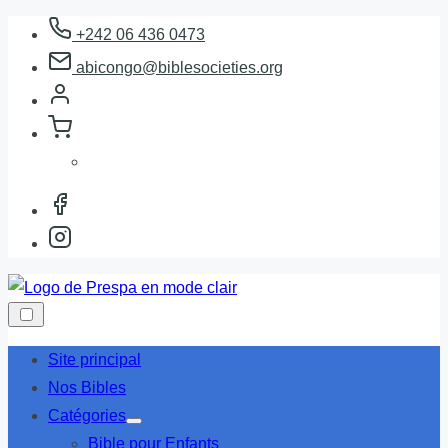
Aller
+242 06 436 0473
au
abicongo@biblesocieties.org
contenu
Site principal
Nos Bibles
Catégories
Afficher
Bible pour Enfants
le