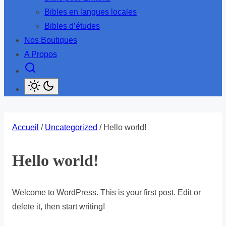
sous-
Bibles en langues locales
menu
Bibles d’études
Nos Boutiques
A Propos
Accueil
/
Uncategorized
/ Hello world!
Hello world!
Welcome to WordPress. This is your first post. Edit or
delete it, then start writing!