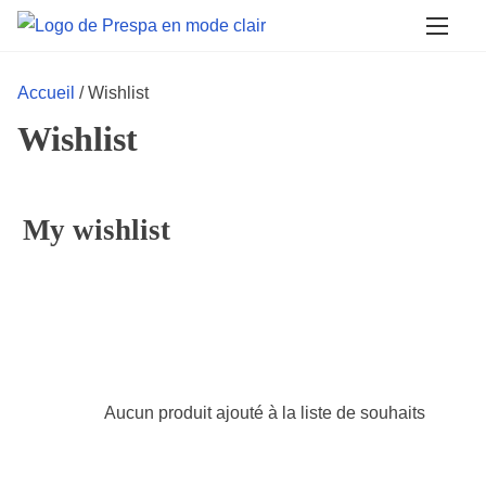
A
l
l
Accueil
/ Wishlist
e
Wishlist
r
a
u
My wishlist
c
o
n
t
e
n
u
Aucun produit ajouté à la liste de souhaits