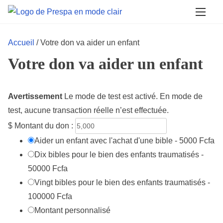
A
l
l
Accueil
/ Votre don va aider un enfant
e
Votre don va aider un enfant
r
a
u
Avertissement
Le mode de test est activé. En mode de
c
test, aucune transaction réelle n’est effectuée.
o
$
Montant du don :
n
Aider un enfant avec l'achat d'une bible - 5000 Fcfa
t
Dix bibles pour le bien des enfants traumatisés -
e
50000 Fcfa
n
Vingt bibles pour le bien des enfants traumatisés -
u
100000 Fcfa
Montant personnalisé